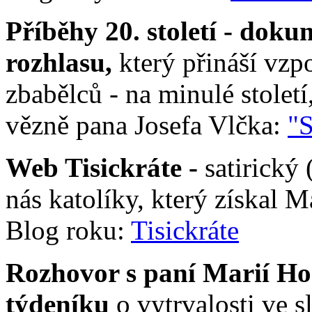
Příběhy 20. století - dok
rozhlasu,
který přináší vz
zbabělců - na minulé stolet
vězně pana Josefa Vlčka:
"S
Web Tisickráte -
satirický
nás katolíky, který získal M
Blog roku:
Tisickráte
Rozhovor s paní Marií H
týdeníku
o vytrvalosti ve 