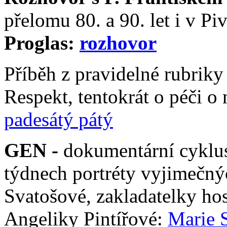
přelomu 80. a 90. let i v Piv
Proglas:
rozhovor
Příběh z pravidelné rubriky
Respekt, tentokrát o péči 
padesátý pátý
GEN -
dokumentární cyklus
týdnech portréty vyjimečn
Svatošové, zakladatelky ho
Angeliky Pintířové:
Marie 