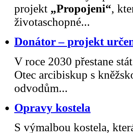
projekt
„Propojeni“
, kt
životaschopné...
Donátor – projekt urče
V roce 2030 přestane st
Otec arcibiskup s kněžsk
odvodům...
Opravy kostela
S výmalbou kostela, kter