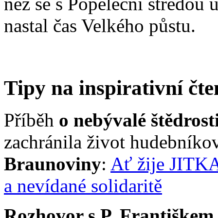
než se s Popeleční středou 
nastal čas Velkého půstu.
Tipy na inspirativní čte
Příběh
o nebývalé štědrost
zachránila život hudebníko
Braunoviny
:
Ať žije JITKA
a nevídané solidaritě
Rozhovor s P. Františke