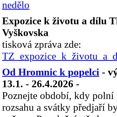
nedělo
Expozice k životu a dílu 
Vyškovska
tisková zpráva zde:
TZ_expozice_k_životu_a_d
Od Hromnic k popelci
- v
13.1. - 26.4.2026 -
Poznejte období, kdy polní 
rozsahu a svátky předjaří b